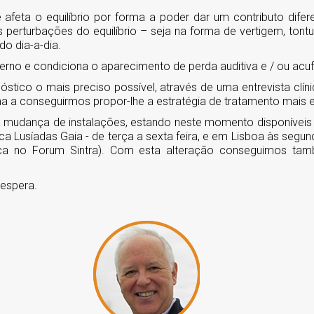
feta o equilíbrio por forma a poder dar um contributo difere
s perturbações do equilíbrio – seja na forma de vertigem, tont
do dia-a-dia.
terno e condiciona o aparecimento de perda auditiva e / ou acuf
stico o mais preciso possível, através de uma entrevista cl
a a conseguirmos propor-lhe a estratégia de tratamento mais ef
a mudança de instalações, estando neste momento disponíveis 
ica Lusíadas Gaia - de terça a sexta feira, e em Lisboa às seg
ínica no Forum Sintra). Com esta alteração conseguimos t
espera.