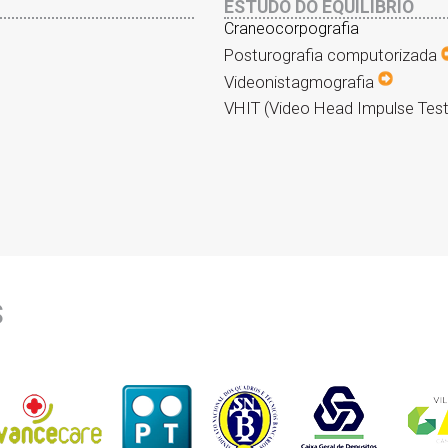
ESTUDO DO EQUILÍBRIO
Craneocorpografia
Posturografia computorizada
Videonistagmografia
VHIT (Video Head Impulse Tes
S