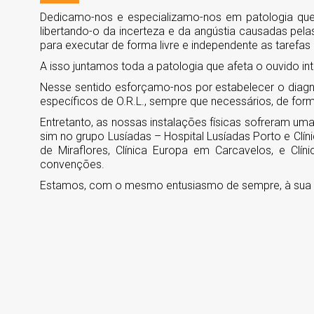
Dedicamo-nos e especializamo-nos em patologia que a
libertando-o da incerteza e da angústia causadas pela
para executar de forma livre e independente as tarefas 
A isso juntamos toda a patologia que afeta o ouvido in
Nesse sentido esforçamo-nos por estabelecer o diagnó
específicos de O.R.L., sempre que necessários, de form
Entretanto, as nossas instalações físicas sofreram um
sim no grupo Lusíadas – Hospital Lusíadas Porto e Clín
de Miraflores, Clínica Europa em Carcavelos, e Cl
convenções.
Estamos, com o mesmo entusiasmo de sempre, à sua 