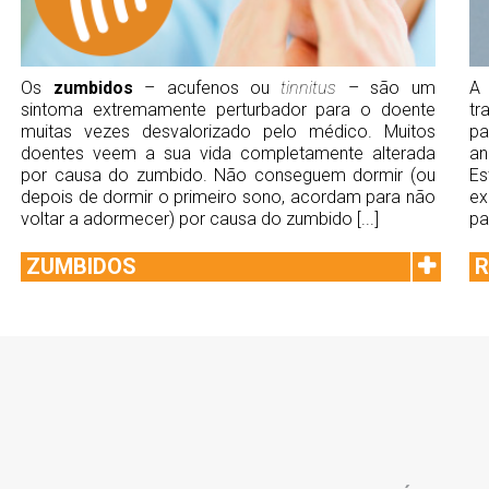
Os
zumbidos
– acufenos ou
tinnitus
– são um
sintoma extremamente perturbador para o doente
tr
muitas vezes desvalorizado pelo médico. Muitos
pa
doentes veem a sua vida completamente alterada
an
por causa do zumbido. Não conseguem dormir (ou
E
depois de dormir o primeiro sono, acordam para não
ex
voltar a adormecer) por causa do zumbido [...]
pa
ZUMBIDOS
R