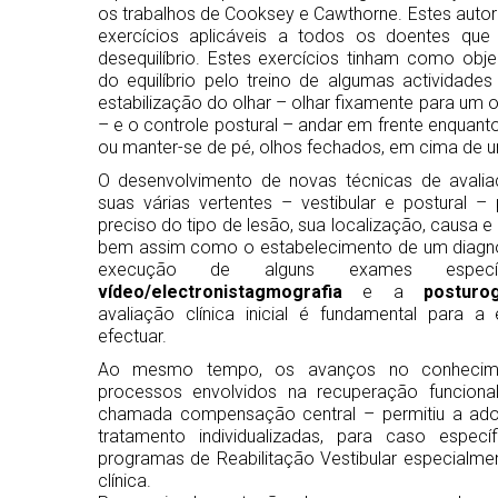
os trabalhos de Cooksey e Cawthorne. Estes auto
exercícios aplicáveis a todos os doentes que
desequilíbrio. Estes exercícios tinham como ob
do equilíbrio pelo treino de algumas actividad
estabilização do olhar – olhar fixamente para um
– e o controle postural – andar em frente enquan
ou manter-se de pé, olhos fechados, em cima de 
O desenvolvimento de novas técnicas de avaliaç
suas várias vertentes – vestibular e postural 
preciso do tipo de lesão, sua localização, causa e
bem assim como o estabelecimento de um diagnós
execução de alguns exames específ
vídeo/electronistagmografia
e a
posturo
avaliação clínica inicial é fundamental para a
efectuar.
Ao mesmo tempo, os avanços no conhecim
processos envolvidos na recuperação funciona
chamada compensação central – permitiu a ado
tratamento individualizadas, para caso espec
programas de Reabilitação Vestibular especialm
clínica.