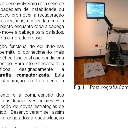
res desenvolveram uma série de
 padeciam de instabilidade ou
jectivo promover a recuperação
es específicas, nomeadamente a
 objecto enquanto roda a cabeça
to move a cabeça para os lados,
uma almofada grossa.
ão funcional do equilíbrio nas
– permitiu o conhecimento mais
 défice funcional que condiciona
tico. Para isto é necessária a
icos designadamente a
grafia computorizada
. Esta
 estruturação do tratamento a
Fig. 1 – Posturografia Co
ento e a compreensão dos
l das lesões vestibulares – a
pção de novas estratégias de
ífico. Desenvolveram-se assim
ente adaptados a cada situação