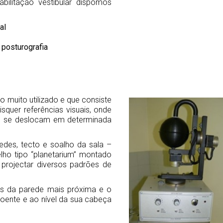
ilitação vestibular dispomos
al
 posturografia
o muito utilizado e que consiste
quer referências visuais, onde
ue se deslocam em determinada
edes, tecto e soalho da sala –
ho tipo “planetarium” montado
 projectar diversos padrões de
os da parede mais próxima e o
oente e ao nível da sua cabeça