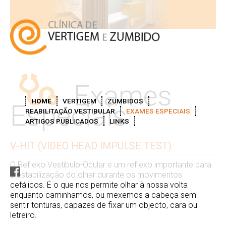
Exames
HOME
VERTIGEM
ZUMBIDOS
Especiais
REABILITAÇÃO VESTIBULAR
EXAMES ESPECIAIS
ARTIGOS PUBLICADOS
LINKS
V-HIT (VIDEO HEAD IMPULSE TEST)
O Reflexo Vestíbulo-Ocular é um reflexo importante para
a estabilização do olhar durante os movimentos
cefálicos. É o que nos permite olhar à nossa volta
enquanto caminhamos, ou mexemos a cabeça sem
sentir tonturas, capazes de fixar um objecto, cara ou
letreiro.