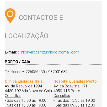
CONTACTOS E
LOCALIZAÇÃO
E-mail:
clinicavertigemzumbido@gmail.com
PORTO / GAIA
Telefones – 226056450 / 932001637
Clínica Lusíadas Gaia
Hospital Lusíadas Porto
Av. da República 1294
Av. da Boavista, 171
4430-192 Vila Nova de Gaia
4050-115 Porto
Consultas
:
Consultas
:
- 3as das 15.00 às 19.00
- 4as das 15.30 às 19.00
-
5as das 15.00 às 19.00
- 5as das 09.30 às 12.30